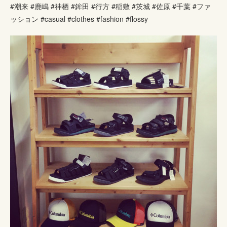
#潮来 #鹿嶋 #神栖 #鉾田 #行方 #稲敷 #茨城 #佐原 #千葉 #ファ
ッション #casual #clothes #fashion #flossy