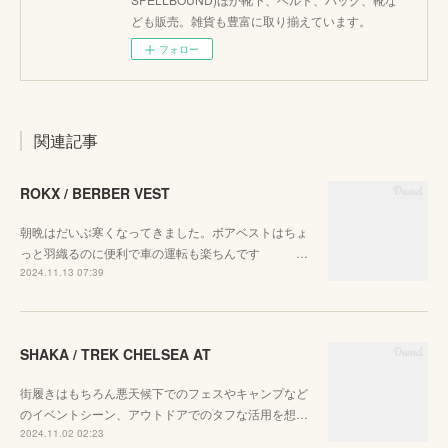
ども販売。雑貨も豊富に取り揃えています。
フォロー
関連記事
ROKX / BERBER VEST
朝晩はだいぶ寒くなってきました。ボアベストはちょ
っと羽織るのに便利で車の運転も楽ちんです …
2024.11.13 07:39
SHAKA / TREK CHELSEA AT
街履きはもちろん悪天候下でのフェスやキャンプなど
のイベントシーン、アウトドアでのタフな活用を想…
2024.11.02 02:23