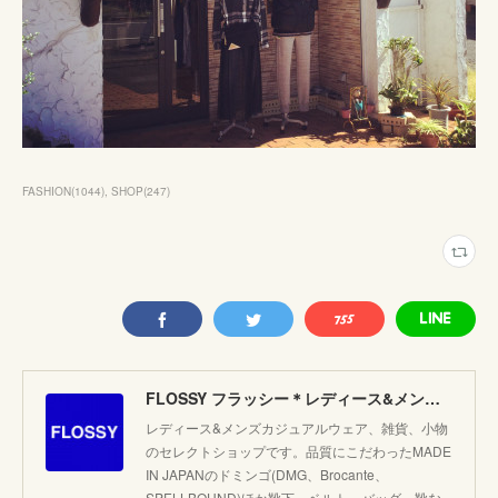
FASHION
(
1044
)
SHOP
(
247
)
FLOSSY フラッシー＊レディース&メンズカジュアルのセレクトショップ。JAPANブランド他こだわりのアイテムがたくさん！
レディース&メンズカジュアルウェア、雑貨、小物
のセレクトショップです。品質にこだわったMADE
IN JAPANのドミンゴ(DMG、Brocante、
SPELLBOUND)ほか靴下、ベルト、バッグ、靴な