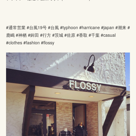
#通常営業 #台風19号 #台風 #typhoon #harricane #japan #潮来 #
鹿嶋 #神栖 #鉾田 #行方 #茨城 #佐原 #香取 #千葉 #casual
#clothes #fashion #flossy