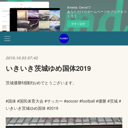
Ameba Owndで
あなただけのホームページやブログをつ
くろう
今すぐ試す
2019.10.03 07:42
いきいき茨城ゆめ国体2019
茨城優勝❗️感動❗️おめでとうございます。
#国体 #国民体育大会 #サッカー #soccer #football #優勝 #茨城 #
いきいき茨城ゆめ国体 #2019