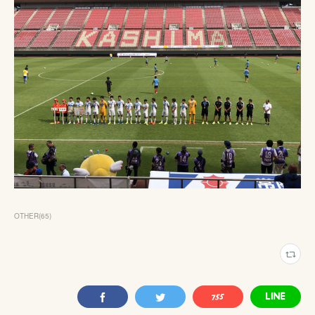
OTHER
(
65
)