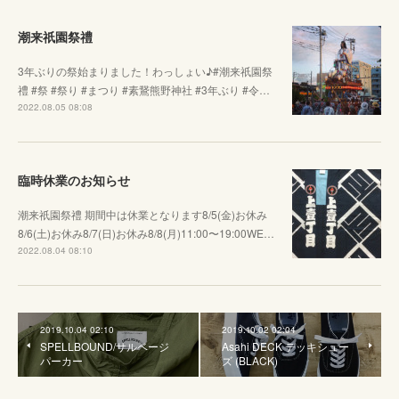
潮来祇園祭禮
3年ぶりの祭始まりました！わっしょい♪#潮来祇園祭
禮 #祭 #祭り #まつり #素鵞熊野神社 #3年ぶり #令…
2022.08.05 08:08
臨時休業のお知らせ
潮来祇園祭禮 期間中は休業となります8/5(金)お休み
8/6(土)お休み8/7(日)お休み8/8(月)11:00〜19:00WE…
2022.08.04 08:10
2019.10.04 02:10
2019.10.02 02:04
SPELLBOUND/サルベージ
Asahi DECK デッキシュー
パーカー
ズ (BLACK)