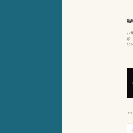
臨
お
願い
2024
0
コ