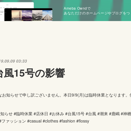
Ameba Owndで
あなただけのホームページやブログをつ
19.09.09 03:33
台風15号の影響
なお知らせで申し訳ございません。本日9/9(月)は臨時休業となります
知らせ #臨時休業 #店休日 #お休み #台風15号 #台風 #潮来 #鹿嶋 #神栖 
#ファッション #casual #clothes #fashion #flossy