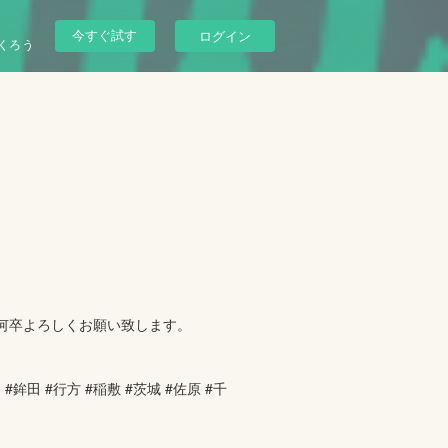
今すぐ試す
ログイン
くろう
。何卒よろしくお願い致します。
#鉾田 #行方 #稲敷 #茨城 #佐原 #千