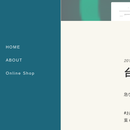
HOME
20
ABOUT
Online Shop
急
#お
葉 