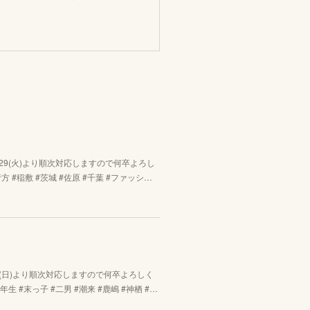
/29(火)より順次対応しますので何卒よろし
方 #稲敷 #茨城 #佐原 #千葉 #ファッシ…
9(日)より順次対応しますので何卒よろしく
生 #末っ子 #二男 #潮来 #鹿嶋 #神栖 #…