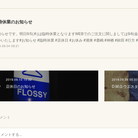
時休業のお知らせ
知らせです。明日9/5(木)は臨時休業となりますWEBでのご注文に関しましては9/6
いたします#お知らせ #臨時休業 #店休日 #お休み #潮来 #鹿嶋 #神栖 #鉾田 #行方 #
.09.04 08:21
2019.09.10 10:32
2019.09.06 05:50
店休日のお知らせ
D.M.G ウエスタン
メント