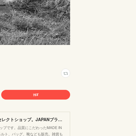
FLOSSY フラッシー＊レディース&メンズカジュアルのセレクトショップ。JAPANブランド他こだわりのアイテムがたくさん！
プです。品質にこだわったMADE IN
か靴下、ベルト、バッグ、靴なども販売。雑貨も