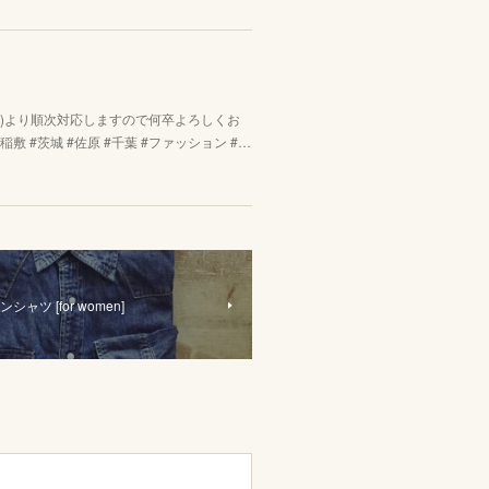
(金)より順次対応しますので何卒よろしくお
稲敷 #茨城 #佐原 #千葉 #ファッション #…
シャツ [for women]