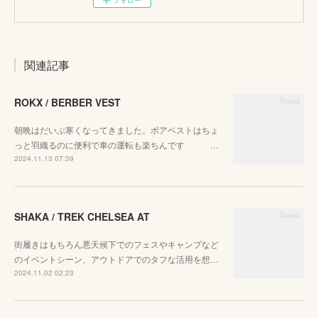
フォロー
関連記事
ROKX / BERBER VEST
朝晩はだいぶ寒くなってきました。ボアベストはちょ
っと羽織るのに便利で車の運転も楽ちんです …
2024.11.13 07:39
SHAKA / TREK CHELSEA AT
街履きはもちろん悪天候下でのフェスやキャンプなど
のイベントシーン、アウトドアでのタフな活用を想…
2024.11.02 02:23