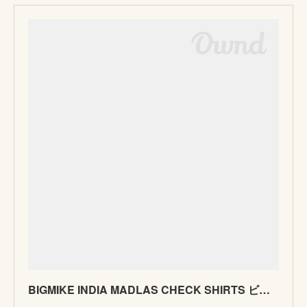
BIGMIKE INDIA MADLAS CHECK SHIRTS ビッグマイク マドラスチェックシャツ ピンク 半袖 オープンカラー MadeinJAPAN 日本製 | FLOSSY Online