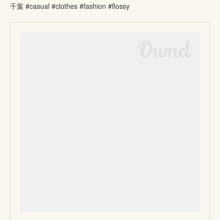
千葉 #casual #clothes #fashion #flossy