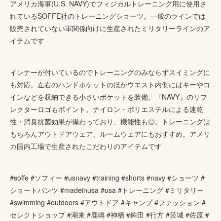
アメリカ海軍(U.S. NAVY)でフィジカルトレーニング用に使用さ
れているSOFFE社のトレーニングショーツ。一般のラインでは
販売されていない軍関係向けに生産されたミリタリーラインのア
イテムです
インナーが付いているのでトレーニングのみならずスイミングに
も対応。左右のハンドポケットのほかウエスト内側にはキーやコ
インなどを収納できる小さいポケットを装備。『NAVY』のリフ
レクターロゴもポイント。ナイロン・ポリエステルによる速乾
性・消臭抗菌効果が備わっており、機能性も◎。トレーニングは
もちろんアウトドアウェア、ルームウェアにもおすすめ。アメリ
カ国内工場で生産されたこだわりのアイテムです
#soffe #ソフィー #usnavy #training #shorts #navy #ショーツ #
ショートパンツ #madeinusa #usa #トレーニング #ミリタリー
#swimming #outdoors #アウトドア #キャンプ #ファッション #
セレクトショップ #潮来 #鹿嶋 #神栖 #鉾田 #行方 #茨城 #佐原 #