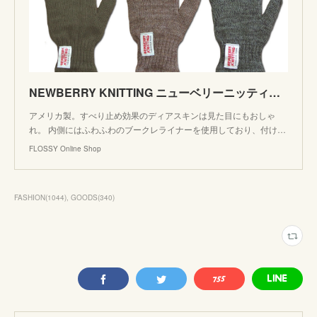
NEWBERRY KNITTING ニューベリーニッティング Lined Rag Wool Glove グローブ 手袋 deerskin 防寒 レディース フリーサイズ アメリカ製 MadeinUSA
アメリカ製。すべり止め効果のディアスキンは見た目にもおしゃ
れ。 内側にはふわふわのブークレライナーを使用しており、付け…
FLOSSY Online Shop
FASHION
(
1044
)
GOODS
(
340
)