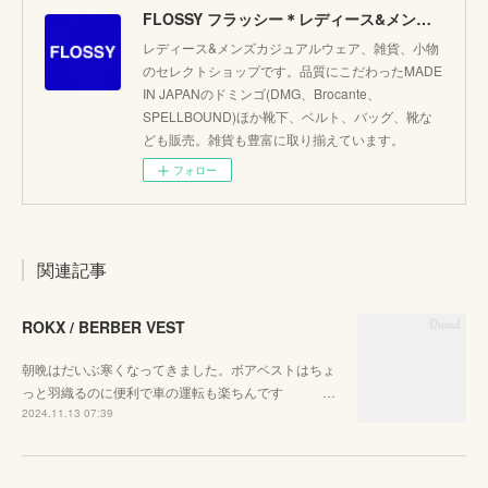
FLOSSY フラッシー＊レディース&メンズカジュアルのセレクトショップ。JAPANブランド他こだわりのアイテムがたくさん！
レディース&メンズカジュアルウェア、雑貨、小物
のセレクトショップです。品質にこだわったMADE
IN JAPANのドミンゴ(DMG、Brocante、
SPELLBOUND)ほか靴下、ベルト、バッグ、靴な
ども販売。雑貨も豊富に取り揃えています。
フォロー
関連記事
ROKX / BERBER VEST
朝晩はだいぶ寒くなってきました。ボアベストはちょ
っと羽織るのに便利で車の運転も楽ちんです …
2024.11.13 07:39