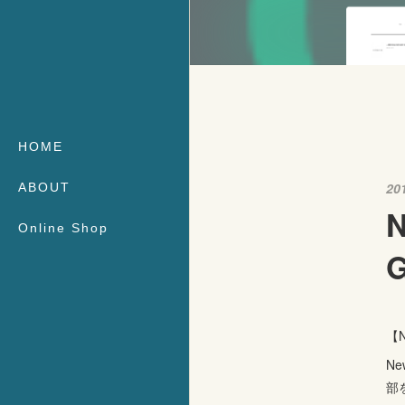
HOME
20
ABOUT
N
Online Shop
G
【
N
部