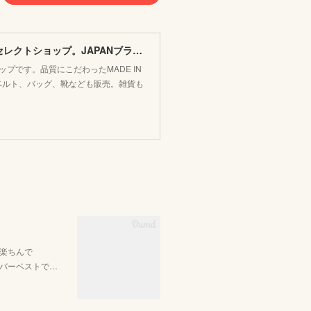
FLOSSY フラッシー＊レディース&メンズカジュアルのセレクトショップ。JAPANブランド他こだわりのアイテムがたくさん！
プです。品質にこだわったMADE IN
か靴下、ベルト、バッグ、靴なども販売。雑貨も
楽ちんで
バーベストで…