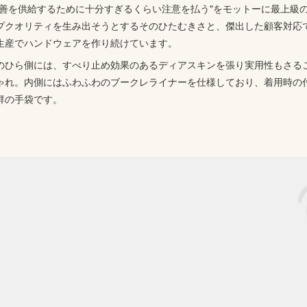
最善を供給するために十分すぎるくらい注意を払う"をモットーに最上級
プクオリティを生み出そうとするそのひたむきさと、傑出した顧客対応
生産でハンドウェアを作り続けています。
のひら側には、すべり止め効果のあるディアスキンを張り実用性もさる
ゃれ。内側にはふわふわのブークレライナーを仕様しており、着用時の
群の手袋です。