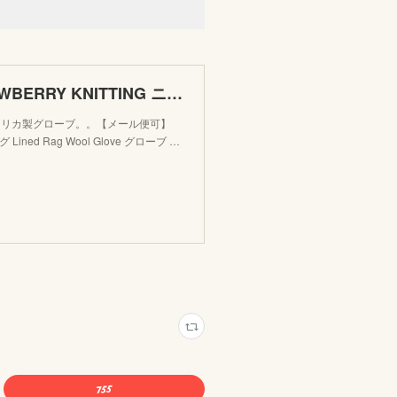
【楽天市場】【メール便可】NEWBERRY KNITTING ニューベリーニッティング Lined Rag Wool Glove グローブ 手袋 deerskin 防寒 レディース フリーサイズ アメ
メリカ製グローブ。。【メール便可】
ined Rag Wool Glove グローブ …