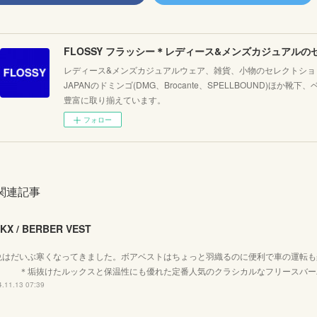
レディース&メンズカジュアルウェア、雑貨、小物のセレクトショッ
JAPANのドミンゴ(DMG、Brocante、SPELLBOUND)ほ
豊富に取り揃えています。
フォロー
関連記事
KX / BERBER VEST
晩はだいぶ寒くなってきました。ボアベストはちょっと羽織るのに便利で車の運転も
 ＊垢抜けたルックスと保温性にも優れた定番人気のクラシカルなフリースバー
.11.13 07:39