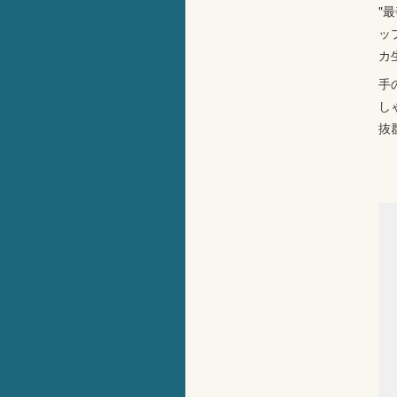
"
ッ
カ
手
し
抜