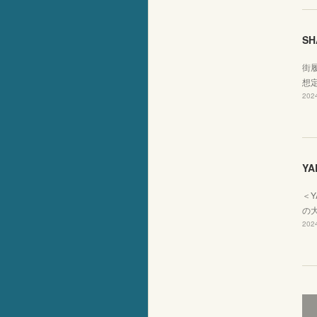
SH
街
想定
2024
YA
＜Y
の
2024