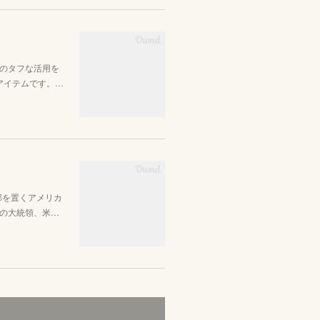
のタフな活用を
るアイテムです。…
に本部を置くアメリカ
の大統領、米…