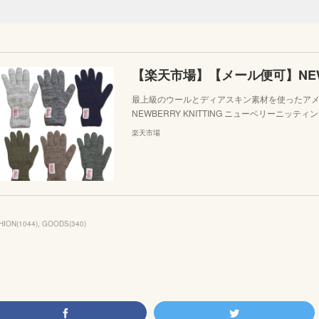
最上級のウールとディアスキン素材を使ったア
NEWBERRY KNITTING ニューベリーニッティング L
楽天市場
HION
(
1044
)
GOODS
(
340
)