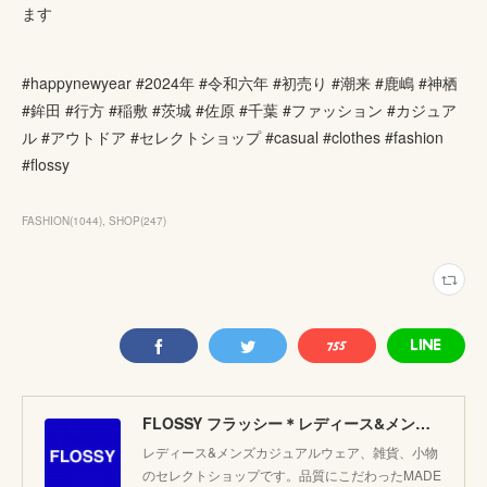
ます
#happynewyear #2024年 #令和六年 #初売り #潮来 #鹿嶋 #神栖
#鉾田 #行方 #稲敷 #茨城 #佐原 #千葉 #ファッション #カジュア
ル #アウトドア #セレクトショップ #casual #clothes #fashion
#flossy
FASHION
(
1044
)
SHOP
(
247
)
FLOSSY フラッシー＊レディース&メンズカジュアルのセレクトショップ。JAPANブランド他こだわりのアイテムがたくさん！
レディース&メンズカジュアルウェア、雑貨、小物
のセレクトショップです。品質にこだわったMADE