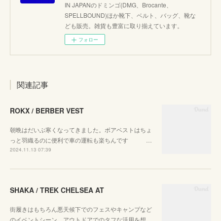
IN JAPANのドミンゴ(DMG、Brocante、
SPELLBOUND)ほか靴下、ベルト、バッグ、靴な
ども販売。雑貨も豊富に取り揃えています。
フォロー
関連記事
ROKX / BERBER VEST
朝晩はだいぶ寒くなってきました。ボアベストはちょ
っと羽織るのに便利で車の運転も楽ちんです …
2024.11.13 07:39
SHAKA / TREK CHELSEA AT
街履きはもちろん悪天候下でのフェスやキャンプなど
のイベントシーン、アウトドアでのタフな活用を想…