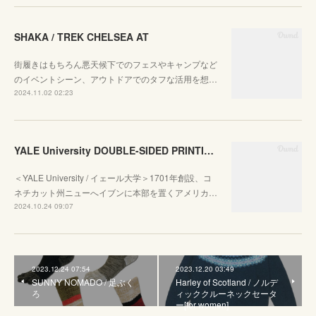
SHAKA / TREK CHELSEA AT
街履きはもちろん悪天候下でのフェスやキャンプなど
のイベントシーン、アウトドアでのタフな活用を想…
2024.11.02 02:23
YALE University DOUBLE-SIDED PRINTING CREW SWEAT
＜YALE University / イェール大学＞1701年創設、コ
ネチカット州ニューへイブンに本部を置くアメリカ…
2024.10.24 09:07
2023.12.24 07:54
2023.12.20 03:49
SUNNY NOMADO / 足ぶく
Harley of Scotland / ノルデ
ろ
ィッククルーネックセータ
ー[for women]