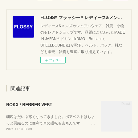
FLOSSY フラッシー＊レディース&メンズカジュアルのセレクトショップ。JAPANブランド他こだわりのアイテムがたくさん！
レディース&メンズカジュアルウェア、雑貨、小物
のセレクトショップです。品質にこだわったMADE
IN JAPANのドミンゴ(DMG、Brocante、
SPELLBOUND)ほか靴下、ベルト、バッグ、靴な
ども販売。雑貨も豊富に取り揃えています。
フォロー
関連記事
ROKX / BERBER VEST
朝晩はだいぶ寒くなってきました。ボアベストはちょ
っと羽織るのに便利で車の運転も楽ちんです …
2024.11.13 07:39