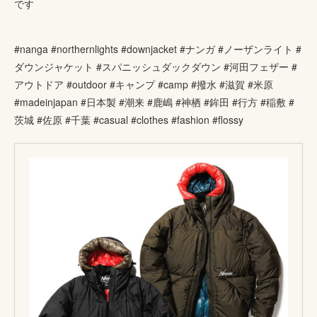
です
#nanga #northernlights #downjacket #ナンガ #ノーザンライト #
ダウンジャケット #スパニッシュダックダウン #河田フェザー #
アウトドア #outdoor #キャンプ #camp #撥水 #滋賀 #米原
#madeinjapan #日本製 #潮来 #鹿嶋 #神栖 #鉾田 #行方 #稲敷 #
茨城 #佐原 #千葉 #casual #clothes #fashion #flossy