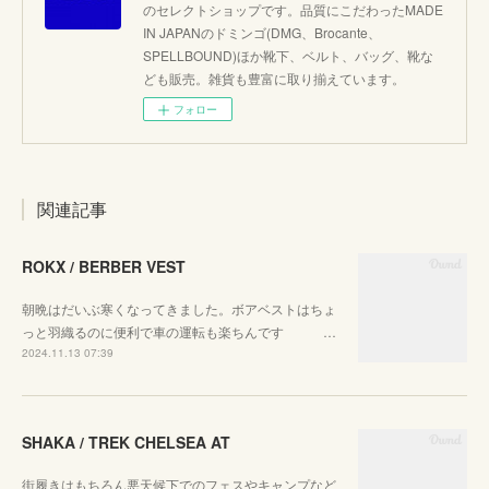
のセレクトショップです。品質にこだわったMADE
IN JAPANのドミンゴ(DMG、Brocante、
SPELLBOUND)ほか靴下、ベルト、バッグ、靴な
ども販売。雑貨も豊富に取り揃えています。
フォロー
関連記事
ROKX / BERBER VEST
朝晩はだいぶ寒くなってきました。ボアベストはちょ
っと羽織るのに便利で車の運転も楽ちんです …
2024.11.13 07:39
SHAKA / TREK CHELSEA AT
街履きはもちろん悪天候下でのフェスやキャンプなど