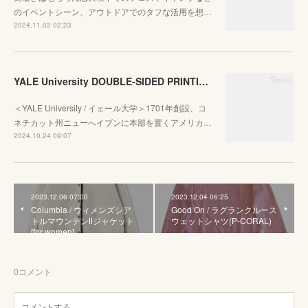
のイベントシーン、アウトドアでのタフな活用を想…
2024.11.02 02:23
YALE University DOUBLE-SIDED PRINTING CREW SWEAT
＜YALE University / イェール大学＞1701年創設、コ
ネチカット州ニューへイブンに本部を置くアメリカ…
2024.10.24 09:07
2023.12.06 07:00
2023.12.04 06:25
Columbia / ウィメンズシア
Good On / ラグランクルース
トルマウンテンⅡジャケット
ウェットシャツ(P-CORAL)
[for women]
0
コメント