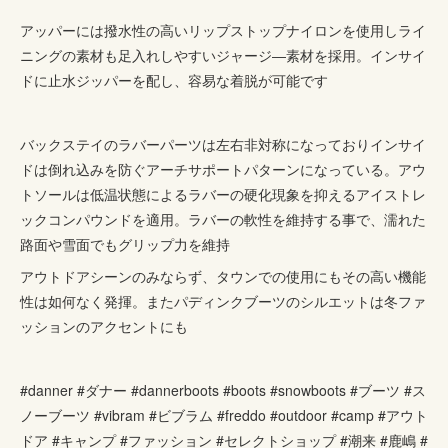
アッパーには撥水性の高いリップストップナイロンを使用しライ
ニングの素材も足入れしやすいジャージ―素材を採用。インサイ
ドに止水ジッパーを配し、容易な着脱が可能です
バックステイのラバーパーツは左右非対称になっておりインサイ
ドは倒れ込みを防ぐアーチサポートパターンになっている。アウ
トソールは低温状態によるラバーの硬化現象を抑えるアイストレ
ックコンパウンドを適用。ラバーの軟性を維持する事で、濡れた
路面や雪面でもグリップ力を維持
アウトドアシーンのみならず、タウンでの使用にもその高い機能
性は如何なく発揮。またパディンクブーツのシルエットは冬ファ
ッションのアクセントにも
#danner #ダナー #dannerboots #boots #snowboots #ブーツ #ス
ノーブーツ #vibram #ビブラム #freddo #outdoor #camp #アウト
ドア #キャンプ #ファッション #セレクトショップ #潮来 #鹿嶋 #