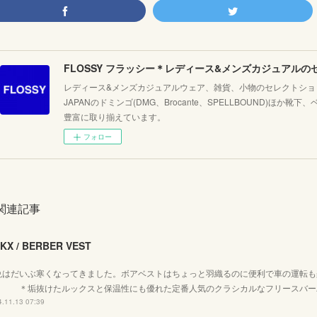
レディース&メンズカジュアルウェア、雑貨、小物のセレクトショッ
JAPANのドミンゴ(DMG、Brocante、SPELLBOUND)ほ
豊富に取り揃えています。
フォロー
関連記事
KX / BERBER VEST
晩はだいぶ寒くなってきました。ボアベストはちょっと羽織るのに便利で車の運転も
 ＊垢抜けたルックスと保温性にも優れた定番人気のクラシカルなフリースバー
.11.13 07:39