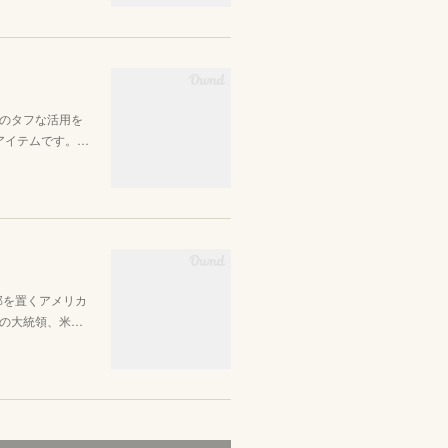
のタフな活用を
るアイテムです。…
に本部を置くアメリカ
の大統領、米…