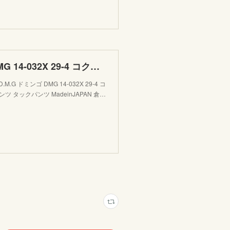
【楽天市場】D.M.G ドミンゴ DMG 14-032X 29-4 コクーンパンツ ネイビー ムラキャンバス ワイドパンツ タックパンツ MadeinJAPAN 倉敷 児島 日本製：ＦＬＯＳＳＹ楽天市
ドミンゴ DMG 14-032X 29-4 コ
 タックパンツ MadeinJAPAN 倉…