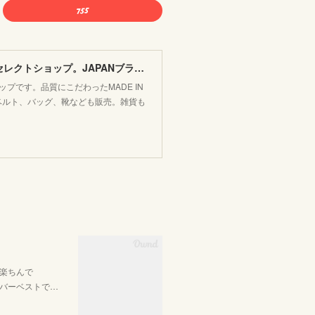
FLOSSY フラッシー＊レディース&メンズカジュアルのセレクトショップ。JAPANブランド他こだわりのアイテムがたくさん！
プです。品質にこだわったMADE IN
か靴下、ベルト、バッグ、靴なども販売。雑貨も
楽ちんで
バーベストで…