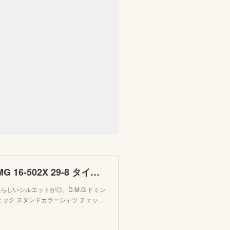
【楽天市場】D.M.G ドミンゴ DMG 16-502X 29-8 タイプライタービッグチェック スタンドカラーシャツ チェック タイプライター ネイビー系 Made in JAPAN 日本製：ＦＬＯ
しいシルエットが◎。D.M.G ドミン
ッグチェック スタンドカラーシャツ チェッ…