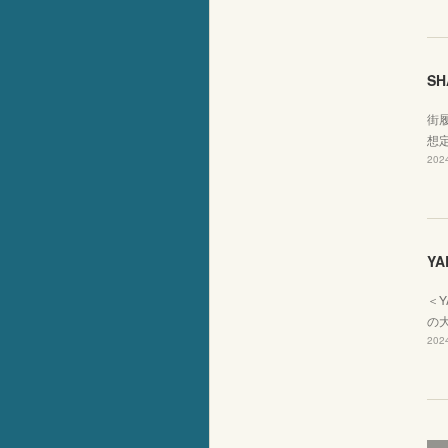
SH
街
想定
2024
YA
＜Y
の
2024