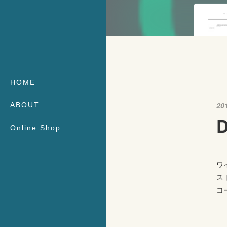
HOME
20
ABOUT
Online Shop
ワ
ス
コ