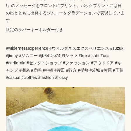
!」のメッセージをフロントにプリント。バックプリントには日
の出とともに出発するジムニーをグラデーションで表現していま
す
限定のラバーキーホルダー付き
#wildernessexperience #ウィルダネスエクスペリエンス #suzuki
#jimny #ジムニー #jb64 #jb74 #tシャツ #tee #tshirt #usa
#carifornia #セレクトショップ #ファッション #アウトドア #キ
ャンプ #潮来 #鹿嶋 #神栖 #鉾田 #行方 #稲敷 #茨城 #佐原 #千葉
#casual #clothes #fashion #flossy