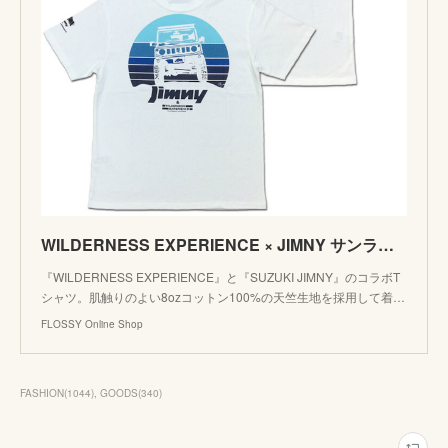
WILDERNESS EXPERIENCE × JIMNY サンライズジムニーTEE WHITE ホワイト ウィルダネスエクスペリエンス SUZUKI Tシャツ カットソー 823502 | FLOS
『WILDERNESS EXPERIENCE』と『SUZUKI JIMNY』のコラボT
シャツ。肌触りのよい8ozコットン100%の天竺生地を採用して着…
FLOSSY Online Shop
FASHION
(
1044
)
GOODS
(
340
)