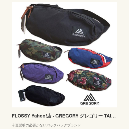
FLOSSY Yahoo!店 - GREGORY グレゴリー TAILRUNNER テールランナー ウェストパック ウエストバッグ ウエストポーチ WAIST バッグ CLASSIC｜Yahoo!ショ
今更説明の必要がないバックパックブランド