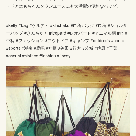
トドアはもちろんタウンユースにも大活躍の便利なバッグ。
#kelty #bag #ケルティ #kinchaku #巾着バッグ #巾着 #ショルダ
ーバッグ #きんちゃく #leopard #レオパード #アニマル柄 #ヒョ
ウ柄 #ファッション #アウトドア #キャンプ #outdoors #camp
#sports #潮来 #鹿嶋 #神栖 #鉾田 #行方 #茨城 #佐原 #千葉
#casual #clothes #fashion #flossy