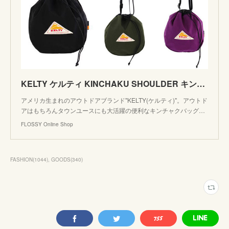
KELTY ケルティ KINCHAKU SHOULDER キンチャクショルダー CORDURA ショルダーバッグ きんちゃく 巾着 バッグ 2592354 | FLOSSY Online Shop p
アメリカ生まれのアウトドアブランド"KELTY(ケルティ)"。アウトド
アはもちろんタウンユースにも大活躍の便利なキンチャクバッグ…
FLOSSY Online Shop
FASHION
(
1044
)
GOODS
(
340
)