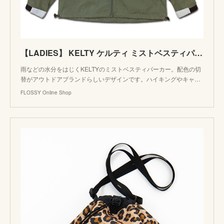
【LADIES】 KELTY ケルティ ミストベスティパーカー OLIVE ジップパーカー ブルゾン MIST BESTIE PARKA アウトドア USA KE-211-12001 | FLOSSY
雨などの水分をはじくKELTYのミストベスティパーカー。配色の切
替がアウトドアブランドらしいデザインです。ハイキングやキャ…
FLOSSY Online Shop