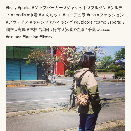
#kelty #parka #ジップパーカー #ジャケット #ブルゾン #ケルテ
ィ #hoodie #巾着 #きんちゃく #コーデュラ #usa #ファッション
#アウトドア #キャンプ #ハイキング #outdoors #camp #sports #
潮来 #鹿嶋 #神栖 #鉾田 #行方 #茨城 #佐原 #千葉 #casual
#clothes #fashion #flossy