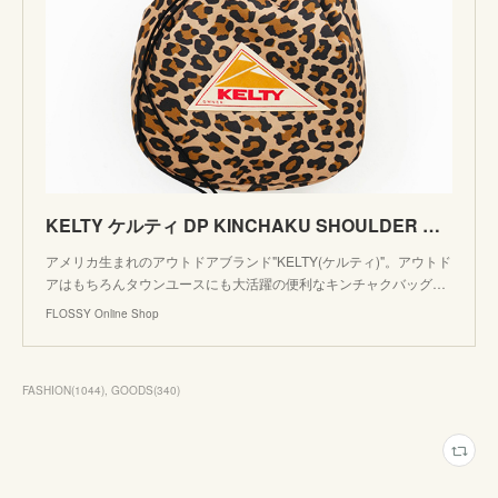
KELTY ケルティ DP KINCHAKU SHOULDER BAG DPキンチャク ショルダー Leopard ヒョウ柄 巾着 ショルダーバッグ 2592431 | FLOSSY Online S
アメリカ生まれのアウトドアブランド"KELTY(ケルティ)"。アウトド
アはもちろんタウンユースにも大活躍の便利なキンチャクバッグ…
FLOSSY Online Shop
FASHION
(
1044
)
GOODS
(
340
)