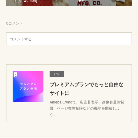
ト[for women]
TEE
0
コメント
PR
プレミアムプランでもっと自由な
サイトに
Ameba Owndで、広告非表示、画像容量無制
限、ページ数無制限などの機能を開放しよ
う。