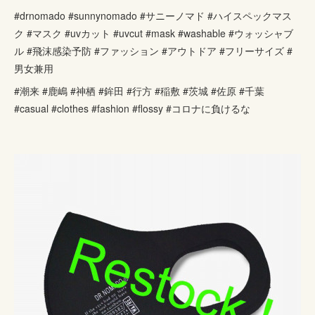
#drnomado #sunnynomado #サニーノマド #ハイスペックマス
ク #マスク #uvカット #uvcut #mask #washable #ウォッシャブ
ル #飛沫感染予防 #ファッション #アウトドア #フリーサイズ #
男女兼用
#潮来 #鹿嶋 #神栖 #鉾田 #行方 #稲敷 #茨城 #佐原 #千葉
#casual #clothes #fashion #flossy #コロナに負けるな