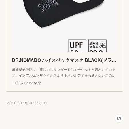
DR.NOMADO ハイスペックマスク BLACK(ブラック)２枚セット フリーサイズ 男女兼用 WASHABLE UVカット SUNNY NOMADO サニーノマド | FLOSSY Online
飛沫感染予防は、新しいスタンダードなエチケットと言われていま
す。インフルエンザウイルスより小さい水分子をも通さないこの…
FLOSSY Online Shop
FASHION
(
1044
)
GOODS
(
340
)