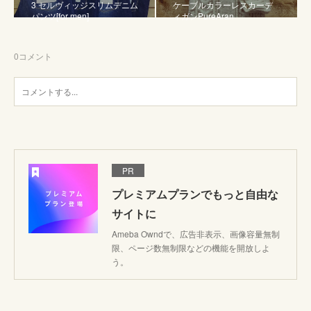
3 セルヴィッジスリムデニム
ケーブルカラーレスカーデ
パンツ[for men]
ィガンPureAran
0
コメント
PR
プレミアムプランでもっと自由な
サイトに
Ameba Owndで、広告非表示、画像容量無制
限、ページ数無制限などの機能を開放しよ
う。