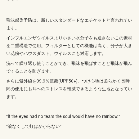
＊＊＊
飛沫感染予防は、新しいスタンダードなエチケットと言われてい
ます。
インフルエンザウイルスより小さい水分子をも通さないこの素材
を二重構造で使用。フィルターとしての機能は高く、分子が大き
い花粉やハウスダスト、ウイルスにも対応します。
洗って繰り返し使うことができ、飛沫を飛ばすことと飛沫が飛ん
でくることを防ぎます。
さらに紫外線を99.9％遮蔽(UPF50+)。つけ心地は柔らかく長時
間の使用にも耳へのストレスを軽減できるような生地となってい
ます。
"If the eyes had no tears the soul would have no rainbow."
"涙なくして虹はかからない"