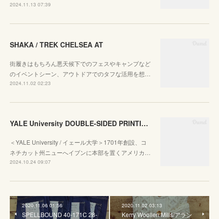
2024.11.13 07:39
SHAKA / TREK CHELSEA AT
街履きはもちろん悪天候下でのフェスやキャンプなど
のイベントシーン、アウトドアでのタフな活用を想…
2024.11.02 02:23
YALE University DOUBLE-SIDED PRINTING CREW SWEAT
＜YALE University / イェール大学＞1701年創設、コ
ネチカット州ニューへイブンに本部を置くアメリカ…
2024.10.24 09:07
2020.11.06 01:56
2020.11.02 03:13
SPELLBOUND 40-171C 28-
Kerry Woollen Mills/アラン